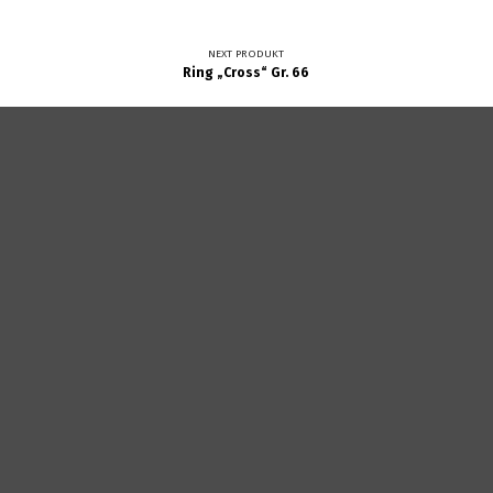
NEXT PRODUKT
Ring „Cross“ Gr. 66
Datenschutz
Zahlung und Versand
Widerrufsrecht
Impressum
AGB
VERTRAG WIDERRUFEN
Copyright © 2026
ALLGAEU-ART.COM
— Powered by
NanoSpace