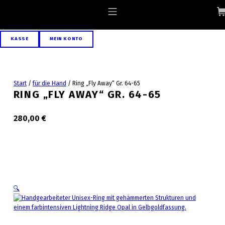
Skip to footer
Skip to main navigation
Skip to main content
ALLGAEU-ART.COM
MOBILE MENU
KASSE
MEIN KONTO
Start
/
für die Hand
/
Ring „Fly Away“ Gr. 64-65
RING „FLY AWAY“ GR. 64-65
280,00
€
🔍