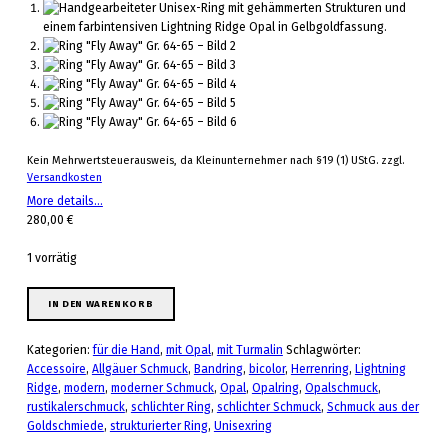
Kein Mehrwertsteuerausweis, da Kleinunternehmer nach §19 (1) UStG.
zzgl.
Versandkosten
More details…
280,00
€
1 vorrätig
Ring "Fly Away" Gr. 64-65 Menge
IN DEN WARENKORB
Kategorien:
für die Hand
,
mit Opal
,
mit Turmalin
Schlagwörter:
Accessoire
,
Allgäuer Schmuck
,
Bandring
,
bicolor
,
Herrenring
,
Lightning
Ridge
,
modern
,
moderner Schmuck
,
Opal
,
Opalring
,
Opalschmuck
,
rustikalerschmuck
,
schlichter Ring
,
schlichter Schmuck
,
Schmuck aus der
Goldschmiede
,
strukturierter Ring
,
Unisexring