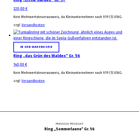
320,00
€
Kein Mehrwertsteuerausweis, da Kleinunternehmer nach §19 (1) UStG.
zzgl.
Versandkosten
IN DEN WARENKORB
Ring „das Grün des Waldes“ Gr. 56
140,00
€
Kein Mehrwertsteuerausweis, da Kleinunternehmer nach §19 (1) UStG.
zzgl.
Versandkosten
Beitragsnavigation
PREVIOUS PRODUKT
Ring „Sommerlaune“ Gr. 56