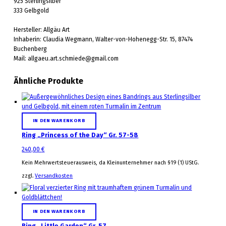
925 Sterlingsilber
333 Gelbgold
Hersteller: Allgäu Art
Inhaberin: Claudia Wegmann, Walter-von-Hohenegg-Str. 15, 87474
Buchenberg
Mail: allgaeu.art.schmiede@gmail.com
Ähnliche Produkte
IN DEN WARENKORB
Ring „Princess of the Day“ Gr. 57-58
240,00
€
Kein Mehrwertsteuerausweis, da Kleinunternehmer nach §19 (1) UStG.
zzgl.
Versandkosten
IN DEN WARENKORB
Ring „Little Garden“ Gr. 57