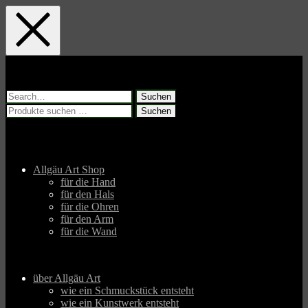
Skip
Skip
Skip
to
to
to
main
main
footer
navigation
content
Suchen
nach:
Suchen
Suchen
nach:
Allgäu Art Shop
für die Hand
für den Hals
für die Ohren
für den Arm
für die Wand
über Allgäu Art
wie ein Schmuckstück entsteht
wie ein Kunstwerk entsteht