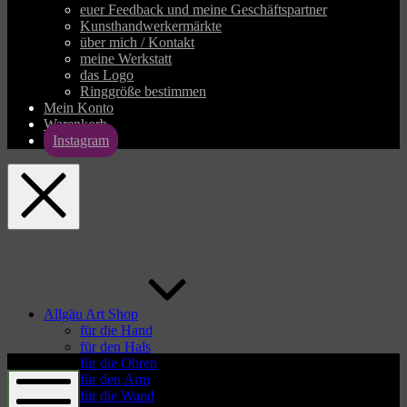
euer Feedback und meine Geschäftspartner
Kunsthandwerkermärkte
über mich / Kontakt
meine Werkstatt
das Logo
Ringgröße bestimmen
Mein Konto
Warenkorb
Instagram
allgaeu-
art.com
Allgäu Art Shop
für die Hand
für den Hals
allgaeu-
für die Ohren
art.com
für den Arm
für die Wand