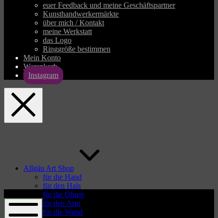
euer Feedback und meine Geschäftspartner
Kunsthandwerkermärkte
über mich / Kontakt
meine Werkstatt
das Logo
Ringgröße bestimmen
Mein Konto
Warenkorb
Instagram
allgaeu-
art.com
Allgäu Art Shop
für die Hand
für den Hals
allgaeu-
für die Ohren
art.com
für den Arm
für die Wand