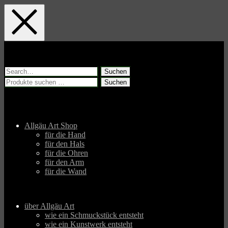
Skip
Skip
Skip
to
to
to
main
main
footer
navigation
content
Suchen
nach:
Suchen
Suchen
nach:
Allgäu Art Shop
für die Hand
für den Hals
für die Ohren
für den Arm
für die Wand
über Allgäu Art
wie ein Schmuckstück entsteht
wie ein Kunstwerk entsteht