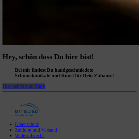
Hey, schön dass Du hier bist!
Bei mir findest Du handgeschmiedete
Schmuckunikate und Kunst für Dein Zuhause!
Hier geht’s zum Shop
Skip
Datenschutz
back
Zahlung und Versand
to
Widerrufsrecht