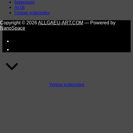
main
Impressum
navigation
AGB
Vertrag widerrufen
Copyright © 2026
ALLGAEU-ART.COM
— Powered by
NanoSpace
Vertrag widerrufen