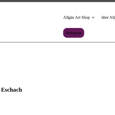
Allgäu Art Shop
über All
Instagram
 Eschach