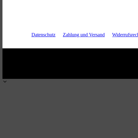
Markt in Irsee
Skip
back
Datenschutz
Zahlung und Versand
Widerrufsrec
to
main
navigation