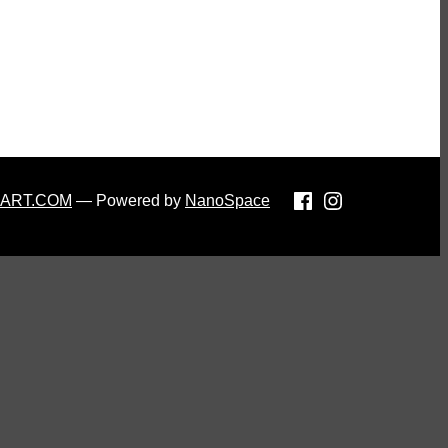
-ART.COM
— Powered by
NanoSpace