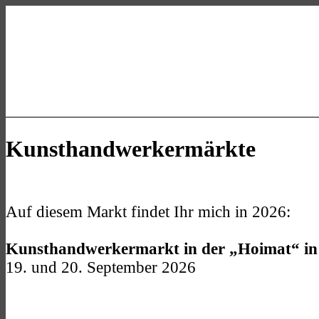
Skip
Skip
Skip
to
to
to
main
main
footer
navigation
content
allgaeu-
art.com
Kasse
Mein Konto
Kunsthandwerkermärkte
Auf diesem Markt findet Ihr mich in 2026:
Kunsthandwerkermarkt in der „Hoimat“ in
19. und 20. September 2026