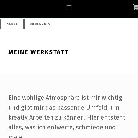
Skip to footer
Skip to main navigation
Skip to main content
ALLGAEU-ART.COM
MOBILE MENU
KASSE
MEIN KONTO
MEINE WERKSTATT
Eine wohlige Atmosphäre ist mir wichtig
und gibt mir das passende Umfeld, um
kreativ Arbeiten zu können. Hier entsteht
alles, was ich entwerfe, schmiede und
male.