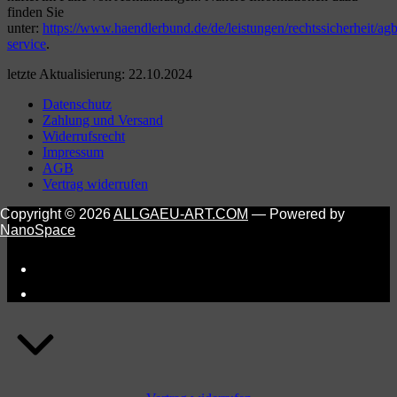
finden Sie
unter:
https://www.haendlerbund.de/de/leistungen/rechtssicherheit/agb
service
.
letzte Aktualisierung: 22.10.2024
Skip
Datenschutz
back
Zahlung und Versand
to
Widerrufsrecht
main
Impressum
navigation
AGB
Vertrag widerrufen
Copyright © 2026
ALLGAEU-ART.COM
— Powered by
NanoSpace