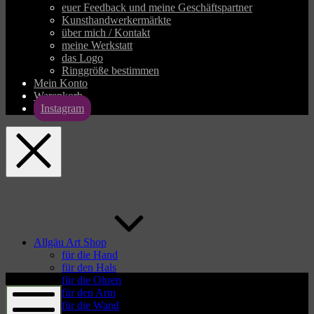
euer Feedback und meine Geschäftspartner
Kunsthandwerkermärkte
über mich / Kontakt
meine Werkstatt
das Logo
Ringgröße bestimmen
Mein Konto
Warenkorb
Instagram
allgaeu-
art.com
Allgäu Art Shop
für die Hand
für den Hals
allgaeu-
für die Ohren
art.com
für den Arm
für die Wand