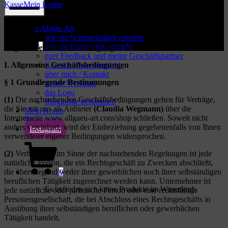
Kasse
Mein Konto
Mobile
AGB
Menu
über Allgäu Art
wie ein Schmuckstück entsteht
0
wie ein Kunstwerk entsteht
Allgemeine Geschäftsbedingungen und Kundeninformationen
euer Feedback und meine Geschäftspartner
I. Allgemeine Geschäftsbedingungen
Kunsthandwerkermärkte
über mich / Kontakt
§ 1 Grundlegende Bestimmungen
meine Werkstatt
das Logo
(1)
Die nachstehenden Geschäftsbedingungen gelten für Verträge,
Ringgröße bestimmen
die Sie mit uns als Anbieter
(Claudia Wegmann)
über die
Mein Konto
Internetseite www.allgaeu-art.com/shop schließen. Soweit nicht
Warenkorb
anders vereinbart, wird der Einbeziehung gegebenenfalls von Ihnen
Instagram
verwendeter eigener Bedingungen widersprochen.
Shopping
(2)
Verbraucher im Sinne der nachstehenden Regelungen ist jede
Cart
natürliche Person, die ein Rechtsgeschäft zu Zwecken abschließt,
die überwiegend weder ihrer gewerblichen noch ihrer selbständigen
0
beruflichen Tätigkeit zugerechnet werden kann. Unternehmer ist
Es befinden sich keine Produkte im Warenkorb.
jede natürliche oder juristische Person oder eine rechtsfähige
Personengesellschaft, die bei Abschluss eines Rechtsgeschäfts in
Ausübung ihrer selbständigen beruflichen oder gewerblichen
Tätigkeit handelt.