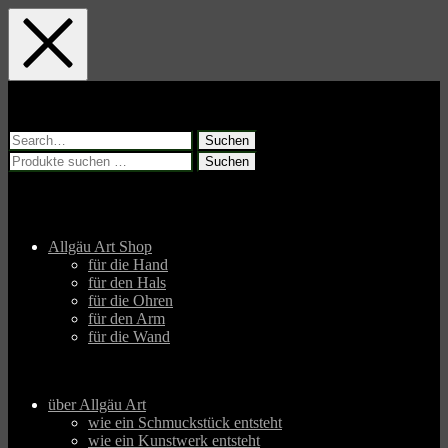
Skip
Skip
Skip
to
to
to
main
main
footer
navigation
content
Suchen
nach:
Suchen
Suchen
nach:
Allgäu Art Shop
für die Hand
für den Hals
für die Ohren
für den Arm
für die Wand
über Allgäu Art
wie ein Schmuckstück entsteht
wie ein Kunstwerk entsteht