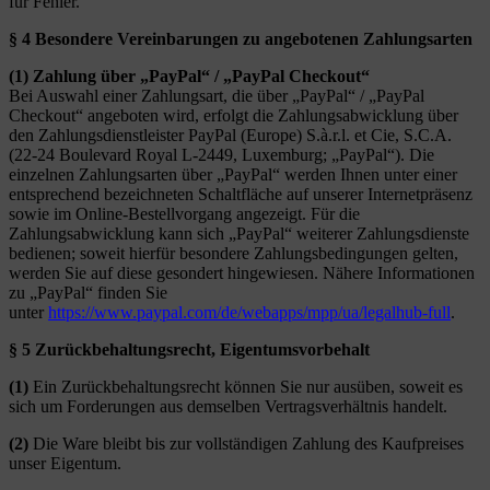
für Fehler.
§ 4 Besondere Vereinbarungen zu angebotenen Zahlungsarten
(1)
Zahlung über „PayPal“ / „PayPal Checkout“
Bei Auswahl einer Zahlungsart, die über „PayPal“ / „PayPal
Checkout“ angeboten wird, erfolgt die Zahlungsabwicklung über
den Zahlungsdienstleister PayPal (Europe) S.à.r.l. et Cie, S.C.A.
(22-24 Boulevard Royal L-2449, Luxemburg; „PayPal“). Die
einzelnen Zahlungsarten über „PayPal“ werden Ihnen unter einer
entsprechend bezeichneten Schaltfläche auf unserer Internetpräsenz
sowie im Online-Bestellvorgang angezeigt. Für die
Zahlungsabwicklung kann sich „PayPal“ weiterer Zahlungsdienste
bedienen; soweit hierfür besondere Zahlungsbedingungen gelten,
werden Sie auf diese gesondert hingewiesen. Nähere Informationen
zu „PayPal“ finden Sie
unter
https://www.paypal.com/de/webapps/mpp/ua/legalhub-full
.
§ 5 Zurückbehaltungsrecht
, Eigentumsvorbehalt
(1)
Ein Zurückbehaltungsrecht können Sie nur ausüben, soweit es
sich um Forderungen aus demselben Vertragsverhältnis handelt.
(2)
Die Ware bleibt bis zur vollständigen Zahlung des Kaufpreises
unser Eigentum.