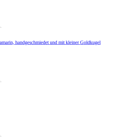
.
.
.