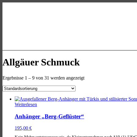
Skip
Skip
Skip
to
to
to
main
main
footer
navigation
content
allgaeu-
art.com
Kasse
Mein Konto
Allgäuer Schmuck
Ergebnisse 1 – 9 von 31 werden angezeigt
List
of
Weiterlesen
products
Anhänger „Berg-Geflüster“
195,00
€
Kein Mehrwertsteuerausweis, da Kleinunternehmer nach §19 (1) UStG