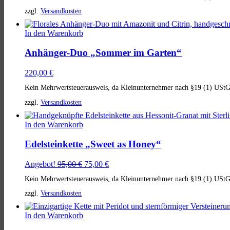
zzgl.
Versandkosten
In den Warenkorb
Anhänger-Duo „Sommer im Garten“
220,00
€
Kein Mehrwertsteuerausweis, da Kleinunternehmer nach §19 (1) UStG
zzgl.
Versandkosten
In den Warenkorb
Edelsteinkette „Sweet as Honey“
Ursprünglicher
Aktueller
Angebot!
95,00
€
75,00
€
Preis
Preis
Kein Mehrwertsteuerausweis, da Kleinunternehmer nach §19 (1) UStG
war:
ist:
95,00 €
75,00 €.
zzgl.
Versandkosten
In den Warenkorb