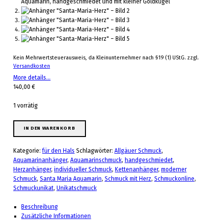
Kein Mehrwertsteuerausweis, da Kleinunternehmer nach §19 (1) UStG.
zzgl.
Versandkosten
More details…
140,00
€
1 vorrätig
Anhänger "Santa-Maria-Herz" Menge
IN DEN WARENKORB
Kategorie:
für den Hals
Schlagwörter:
Allgäuer Schmuck
,
Aquamarinanhänger
,
Aquamarinschmuck
,
handgeschmiedet
,
Herzanhänger
,
individueller Schmuck
,
Kettenanhänger
,
moderner
Schmuck
,
Santa Maria Aquamarin
,
Schmuck mit Herz
,
Schmuckonline
,
Schmuckunikat
,
Unikatschmuck
Beschreibung
Zusätzliche Informationen