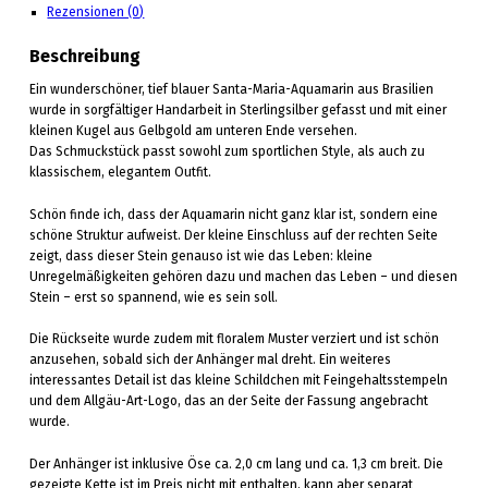
Rezensionen (0)
Beschreibung
Ein wunderschöner, tief blauer Santa-Maria-Aquamarin aus Brasilien
wurde in sorgfältiger Handarbeit in Sterlingsilber gefasst und mit einer
kleinen Kugel aus Gelbgold am unteren Ende versehen.
Das Schmuckstück passt sowohl zum sportlichen Style, als auch zu
klassischem, elegantem Outfit.
Schön finde ich, dass der Aquamarin nicht ganz klar ist, sondern eine
schöne Struktur aufweist. Der kleine Einschluss auf der rechten Seite
zeigt, dass dieser Stein genauso ist wie das Leben: kleine
Unregelmäßigkeiten gehören dazu und machen das Leben – und diesen
Stein – erst so spannend, wie es sein soll.
Die Rückseite wurde zudem mit floralem Muster verziert und ist schön
anzusehen, sobald sich der Anhänger mal dreht. Ein weiteres
interessantes Detail ist das kleine Schildchen mit Feingehaltsstempeln
und dem Allgäu-Art-Logo, das an der Seite der Fassung angebracht
wurde.
Der Anhänger ist inklusive Öse ca. 2,0 cm lang und ca. 1,3 cm breit. Die
gezeigte Kette ist im Preis nicht mit enthalten, kann aber separat