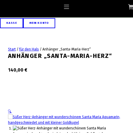
Skip to footer
Skip to main navigation
Skip to main content
ALLGAEU-ART.COM
MOBILE MENU
KASSE
MEIN KONTO
Start
/
für den Hals
/
Anhänger „Santa-Maria-Herz“
ANHÄNGER „SANTA-MARIA-HERZ“
140,00
€
🔍