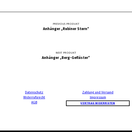
Beitragsnavigation
PREVIOUS PRODUKT
Anhänger „Rubiner Stern“
NEXT PRODUKT
Anhänger „Berg-Geflüster“
Datenschutz
Zahlung und Versand
Widerrufsrecht
Impressum
AGB
VERTRAG WIDERRUFEN