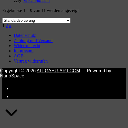
zzgl.
Versandkosten
Ergebnisse 1 – 9 von 11 werden angezeigt
Next
1
2
»
page
Datenschutz
Zahlung und Versand
Widerrufsrecht
Impressum
AGB
Vertrag widerrufen
Copyright © 2026
ALLGAEU-ART.COM
— Powered by
NanoSpace