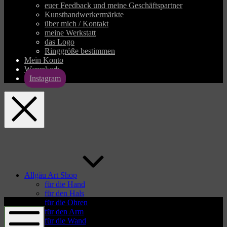
euer Feedback und meine Geschäftspartner
Kunsthandwerkermärkte
über mich / Kontakt
meine Werkstatt
das Logo
Ringgröße bestimmen
Mein Konto
Warenkorb
Instagram
allgaeu-
art.com
Allgäu Art Shop
für die Hand
für den Hals
allgaeu-
für die Ohren
art.com
für den Arm
für die Wand