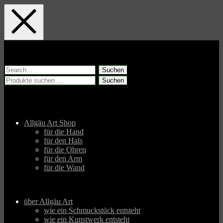
Skip
Skip
Skip
to
to
to
main
main
footer
navigation
content
Suchen
nach:
Suchen
Suchen
nach:
Allgäu Art Shop
für die Hand
für den Hals
für die Ohren
für den Arm
für die Wand
über Allgäu Art
wie ein Schmuckstück entsteht
wie ein Kunstwerk entsteht