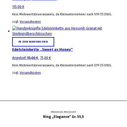
115,00
€
Kein Mehrwertsteuerausweis, da Kleinunternehmer nach §19 (1) UStG.
zzgl.
Versandkosten
IN DEN WARENKORB
Edelsteinkette „Sweet as Honey“
Ursprünglicher Preis war: 95,00 €
Aktueller Preis ist: 75,00 €.
Angebot!
95,00
€
75,00
€
Kein Mehrwertsteuerausweis, da Kleinunternehmer nach §19 (1) UStG.
zzgl.
Versandkosten
Beitragsnavigation
PREVIOUS PRODUKT
Ring „Elegance“ Gr. 55,5