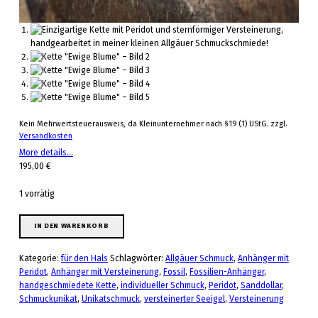
Kein Mehrwertsteuerausweis, da Kleinunternehmer nach §19 (1) UStG.
zzgl.
Versandkosten
More details…
195,00
€
1 vorrätig
Kette "Ewige Blume" Menge
IN DEN WARENKORB
Kategorie:
für den Hals
Schlagwörter:
Allgäuer Schmuck
,
Anhänger mit
Peridot
,
Anhänger mit Versteinerung
,
Fossil
,
Fossilien-Anhänger
,
handgeschmiedete Kette
,
individueller Schmuck
,
Peridot
,
Sanddollar
,
Schmuckunikat
,
Unikatschmuck
,
versteinerter Seeigel
,
Versteinerung