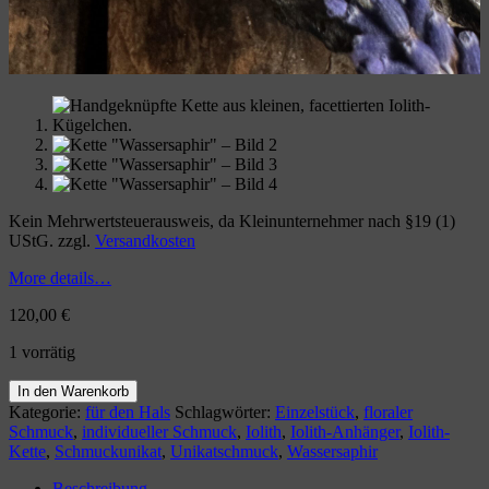
Kein Mehrwertsteuerausweis, da Kleinunternehmer nach §19 (1)
UStG.
zzgl.
Versandkosten
More details…
120,00
€
1 vorrätig
Kette
In den Warenkorb
"Wassersaphir"
Kategorie:
für den Hals
Schlagwörter:
Einzelstück
,
floraler
Menge
Schmuck
,
individueller Schmuck
,
Iolith
,
Iolith-Anhänger
,
Iolith-
Kette
,
Schmuckunikat
,
Unikatschmuck
,
Wassersaphir
Beschreibung