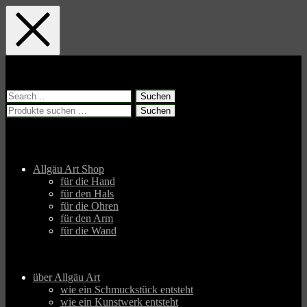
Skip
Skip
Skip
to
to
to
main
main
footer
navigation
content
Suchen
nach:
Suchen
Suchen
nach:
Allgäu Art Shop
für die Hand
für den Hals
für die Ohren
für den Arm
für die Wand
über Allgäu Art
wie ein Schmuckstück entsteht
wie ein Kunstwerk entsteht