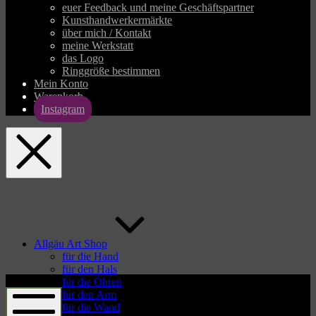
euer Feedback und meine Geschäftspartner
Kunsthandwerkermärkte
über mich / Kontakt
meine Werkstatt
das Logo
Ringgröße bestimmen
Mein Konto
Warenkorb
Instagram
allgaeu-
art.com
Allgäu Art Shop
für die Hand
für den Hals
allgaeu-
für die Ohren
art.com
für den Arm
für die Wand