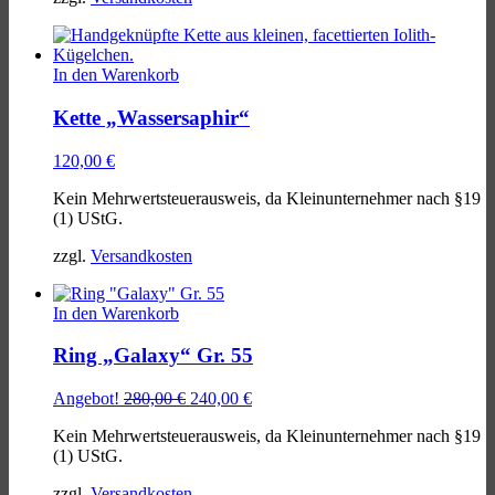
In den Warenkorb
Kette „Wassersaphir“
120,00
€
Kein Mehrwertsteuerausweis, da Kleinunternehmer nach §19
(1) UStG.
zzgl.
Versandkosten
In den Warenkorb
Ring „Galaxy“ Gr. 55
Ursprünglicher
Aktueller
Angebot!
280,00
€
240,00
€
Preis
Preis
Kein Mehrwertsteuerausweis, da Kleinunternehmer nach §19
war:
ist:
(1) UStG.
280,00 €
240,00 €.
zzgl.
Versandkosten