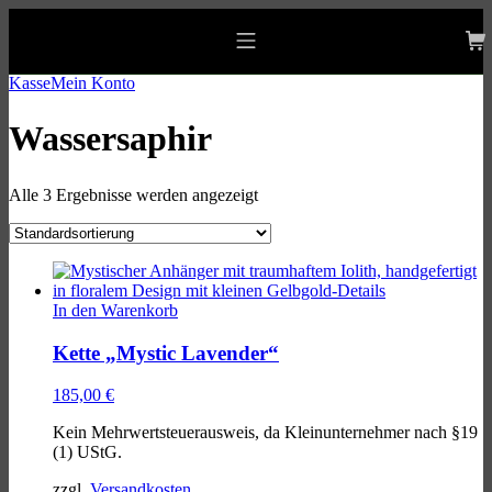
Skip
Skip
Skip
to
to
to
allgaeu-art.com
main
main
footer
Mobile
navigation
content
Menu
Kasse
Mein Konto
Wassersaphir
Alle 3 Ergebnisse werden angezeigt
List
of
In den Warenkorb
products
Kette „Mystic Lavender“
185,00
€
Kein Mehrwertsteuerausweis, da Kleinunternehmer nach §19
(1) UStG.
zzgl.
Versandkosten