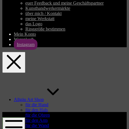
euer Feedback und meine Geschäftspartner
Kunsthandwerkermärkte
über mich / Kontakt
meine Werkstatt
das Logo
Ringgröße bestimmen
Mein Konto
Warenkorb
Instagram
allgaeu-
art.com
Allgäu Art Shop
für die Hand
für den Hals
allgaeu-
für die Ohren
art.com
für den Arm
für die Wand