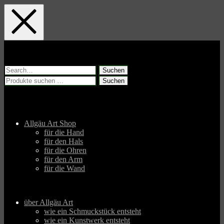
Skip
Skip
Skip
to
to
to
main
main
footer
navigation
content
Suchen
nach:
Suchen
Suchen
nach:
Allgäu Art Shop
für die Hand
für den Hals
für die Ohren
für den Arm
für die Wand
über Allgäu Art
wie ein Schmuckstück entsteht
wie ein Kunstwerk entsteht