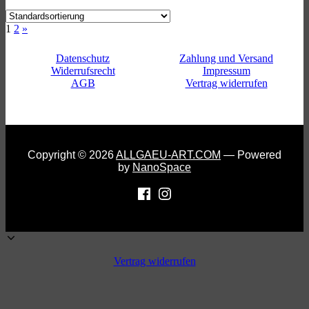
Next
1
2
»
page
Datenschutz
Zahlung und Versand
Widerrufsrecht
Impressum
AGB
Vertrag widerrufen
Copyright © 2026
ALLGAEU-ART.COM
— Powered
by
NanoSpace
Vertrag widerrufen