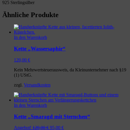
925 Sterlingsilber
Ähnliche Produkte
In den Warenkorb
Kette „Wassersaphir“
120,00
€
Kein Mehrwertsteuerausweis, da Kleinunternehmer nach §19
(1) UStG.
zzgl.
Versandkosten
In den Warenkorb
Kette „Smaragd mit Sternchen“
Ursprünglicher
Aktueller
Angebot!
120,00
€
95,00
€