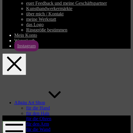
euer Feedback und meine Geschäftspartner
Kunsthandwerkermärkte
über mich / Kontakt
meine Werkstatt
das Logo
Ringgröße bestimmen
Mein Konto
Warenkorb
Instagram
allgaeu-
art.com
Allgäu Art Shop
für die Hand
für den Hals
allgaeu-
für die Ohren
art.com
für den Arm
für die Wand