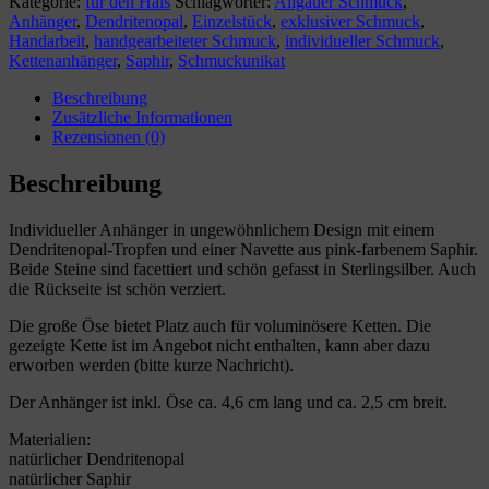
Kategorie:
für den Hals
Schlagwörter:
Allgäuer Schmuck
,
your
Anhänger
,
Dendritenopal
,
Einzelstück
,
exklusiver Schmuck
,
Life"
Handarbeit
,
handgearbeiteter Schmuck
,
individueller Schmuck
,
Menge
Kettenanhänger
,
Saphir
,
Schmuckunikat
Beschreibung
Zusätzliche Informationen
Rezensionen (0)
Beschreibung
Individueller Anhänger in ungewöhnlichem Design mit einem
Dendritenopal-Tropfen und einer Navette aus pink-farbenem Saphir.
Beide Steine sind facettiert und schön gefasst in Sterlingsilber. Auch
die Rückseite ist schön verziert.
Die große Öse bietet Platz auch für voluminösere Ketten. Die
gezeigte Kette ist im Angebot nicht enthalten, kann aber dazu
erworben werden (bitte kurze Nachricht).
Der Anhänger ist inkl. Öse ca. 4,6 cm lang und ca. 2,5 cm breit.
Materialien:
natürlicher Dendritenopal
natürlicher Saphir