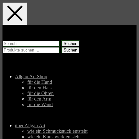
Skip
Skip
Skip
to
to
to
main
main
footer
navigation
content
Suchen
nach:
Suchen
Suchen
nach:
Allgäu Art Shop
für die Hand
für den Hals
für die Ohren
für den Arm
für die Wand
über Allgäu Art
wie ein Schmuckstück entsteht
wie ein Kunstwerk entsteht