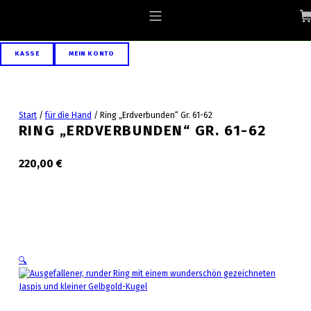
Skip to footer
Skip to main navigation
Skip to main content
ALLGAEU-ART.COM
MOBILE MENU
KASSE
MEIN KONTO
Start
/
für die Hand
/
Ring „Erdverbunden“ Gr. 61-62
RING „ERDVERBUNDEN“ GR. 61-62
220,00
€
🔍