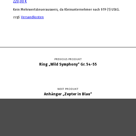
220,00
€
Kein Mehrwertsteuerausweis, da Kleinunternehmer nach §19 (1) UStG.
zzgl.
Versandkosten
Beitragsnavigation
PREVIOUS PRODUKT
Ring „Wild Symphony“ Gr. 54-55
NEXT PRODUKT
Anhänger „Zepter in Blau“
Datenschutz
Zahlung und Versand
Widerrufsrecht
Impressum