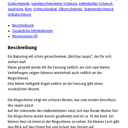
Goldschmiede
,
handgeschmiedeter Schmuck
,
individueller Schmuck
,
Jaspisring
,
Ring
,
Schmuckunikat
,
Silberschmiede
,
Statementschmuck
,
Unikatschmuck
Beschreibung
Zusätzliche Informationen
Rezensionen (0)
Beschreibung
Ein Naturring mit schön gezeichnetem „Bird Eye Jaspis“, der für sich
stehen darf.
Etwas gespielt wurde mit der Fassung seitlich, wo sich zwei kleine
Vertiefungen zeigen (ebenso wiederholt auch seitlich an der
Ringschiene).
Eine kleine Gelbgold-Kugel seitlich an der Fassung gibt einen
zusätzlichen Akzent.
Die Ringschiene zeigt ein schönes Muster, das zum runden Einschluss
des Jaspis passt.
Auf der Unterseite des Halbedelsteins setzt sich das florale Muster fort.
Die Ringschiene wurde massiv gearbeitet und ist ca. 10 mm breit. Ein
kleines Herz ist innen in der Ringschiene zu sehen. Ein kleines Loch gibt
den Blick auf den Finger frei und lockert das Design auf.