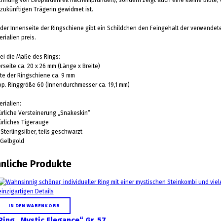
 zukünftigen Trägerin gewidmet ist.
 der Innenseite der Ringschiene gibt ein Schildchen den Feingehalt der verwendet
rialien preis.
ei die Maße des Rings:
rseite ca. 20 x 26 mm (Länge x Breite)
ite der Ringschiene ca. 9 mm
op. Ringgröße 60 (Innendurchmesser ca. 19,1 mm)
erialien:
ürliche Versteinerung „Snakeskin“
ürliches Tigerauge
Sterlingsilber, teils geschwärzt
 Gelbgold
nliche Produkte
IN DEN WARENKORB
Ring „Mystic Elegance“ Gr. 57