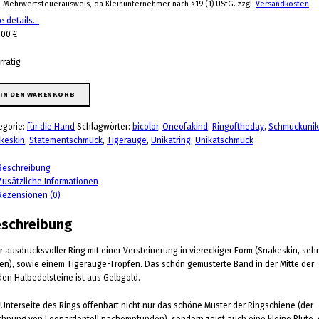
n Mehrwertsteuerausweis, da Kleinunternehmer nach §19 (1) UStG.
zzgl.
Versandkosten
e details…
,00
€
rrätig
 Gr. 60 Menge
IN DEN WARENKORB
egorie:
für die Hand
Schlagwörter:
bicolor
,
Oneofakind
,
Ringoftheday
,
Schmuckunik
keskin
,
Statementschmuck
,
Tigerauge
,
Unikatring
,
Unikatschmuck
Beschreibung
Zusätzliche Informationen
Rezensionen (0)
schreibung
r ausdrucksvoller Ring mit einer Versteinerung in viereckiger Form (Snakeskin, sehr
ten), sowie einem Tigerauge-Tropfen. Das schön gemusterte Band in der Mitte der
den Halbedelsteine ist aus Gelbgold.
 Unterseite des Rings offenbart nicht nur das schöne Muster der Ringschiene (der
chnung von Leopardenfell nachempfunden), sondern zeigt auch eine kleine Blüte, 