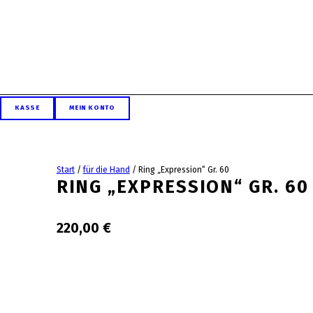
Skip to footer
Skip to main navigation
Skip to main content
ALLGAEU-ART.COM
KASSE
MEIN KONTO
Start
/
für die Hand
/
Ring „Expression“ Gr. 60
RING „EXPRESSION“ GR. 60
220,00
€