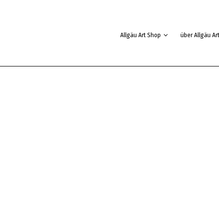
Allgäu Art Shop
über Allgäu Ar