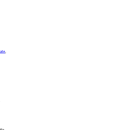
ate
,
die