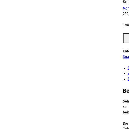
Kei
Mor
220
1 vo
Ring "Expression"
Kat
Sna
Be
Seh
sel
bei
Die
Zei