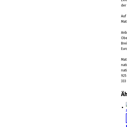
der
Auf
Mate
Anb
Obe
Bre
Eur
Mat
nat
nat
925 
333
Äh