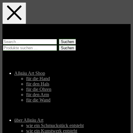
Skip
Skip
Skip
to
to
to
main
main
footer
navigation
content
Suchen
nach:
Suchen
Suchen
nach:
Allgäu Art Shop
für die Hand
für den Hals
für die Ohren
für den Arm
für die Wand
über Allgäu Art
wie ein Schmuckstück entsteht
wie ein Kunstwerk entsteht