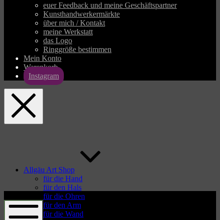
euer Feedback und meine Geschäftspartner
Kunsthandwerkermärkte
über mich / Kontakt
meine Werkstatt
das Logo
Ringgröße bestimmen
Mein Konto
Warenkorb
Instagram
allgaeu-
art.com
Allgäu Art Shop
für die Hand
für den Hals
allgaeu-
für die Ohren
art.com
für den Arm
für die Wand