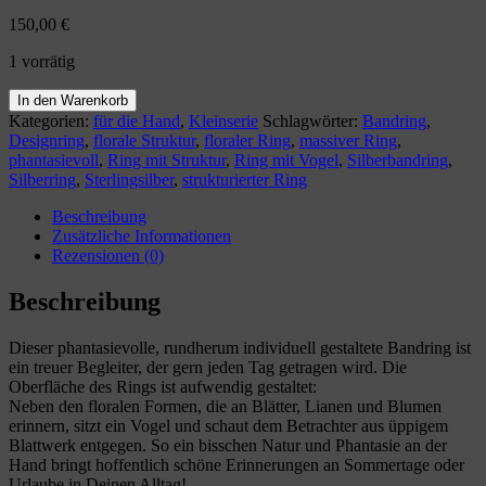
150,00
€
1 vorrätig
Ring
In den Warenkorb
"Birdy"
Kategorien:
für die Hand
,
Kleinserie
Schlagwörter:
Bandring
,
Gr.
Designring
,
florale Struktur
,
floraler Ring
,
massiver Ring
,
58-
phantasievoll
,
Ring mit Struktur
,
Ring mit Vogel
,
Silberbandring
,
60
Silberring
,
Sterlingsilber
,
strukturierter Ring
Menge
Beschreibung
Zusätzliche Informationen
Rezensionen (0)
Beschreibung
Dieser phantasievolle, rundherum individuell gestaltete Bandring ist
ein treuer Begleiter, der gern jeden Tag getragen wird. Die
Oberfläche des Rings ist aufwendig gestaltet:
Neben den floralen Formen, die an Blätter, Lianen und Blumen
erinnern, sitzt ein Vogel und schaut dem Betrachter aus üppigem
Blattwerk entgegen. So ein bisschen Natur und Phantasie an der
Hand bringt hoffentlich schöne Erinnerungen an Sommertage oder
Urlaube in Deinen Alltag!