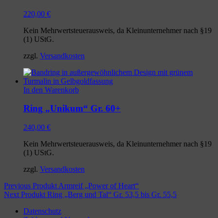
220,00
€
Kein Mehrwertsteuerausweis, da Kleinunternehmer nach §19
(1) UStG.
zzgl.
Versandkosten
In den Warenkorb
Ring „Unikum“ Gr. 60+
240,00
€
Kein Mehrwertsteuerausweis, da Kleinunternehmer nach §19
(1) UStG.
zzgl.
Versandkosten
Beitragsnavigation
Previous Produkt
Armreif „Power of Heart“
Next Produkt
Ring „Berg und Tal“ Gr. 53,5 bis Gr. 55,5
Datenschutz