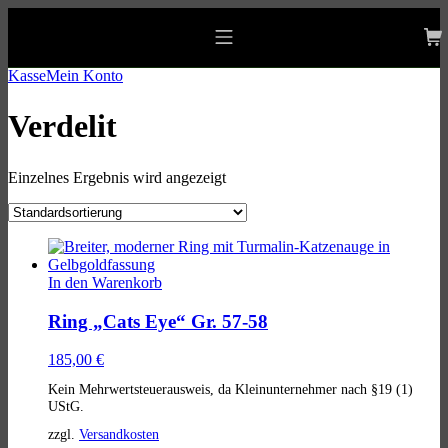
Skip
Skip
Skip
to
to
to
allgaeu-art.com
main
main
footer
Mobile
navigation
content
Menu
Kasse
Mein Konto
Verdelit
Einzelnes Ergebnis wird angezeigt
List
of
In den Warenkorb
products
Ring „Cats Eye“ Gr. 57-58
185,00
€
Kein Mehrwertsteuerausweis, da Kleinunternehmer nach §19 (1)
UStG.
zzgl.
Versandkosten