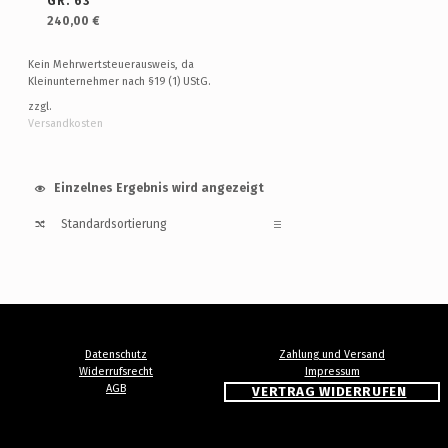
GR. 63
240,00
€
Kein Mehrwertsteuerausweis, da
Kleinunternehmer nach §19 (1) UStG.
zzgl.
Versandkosten
Einzelnes Ergebnis wird angezeigt
Datenschutz
Zahlung und Versand
Widerrufsrecht
Impressum
AGB
VERTRAG WIDERRUFEN