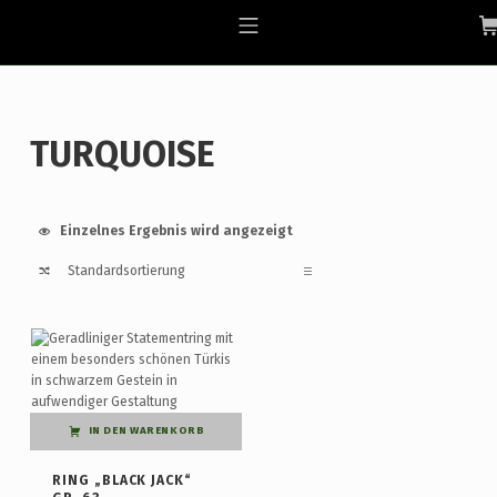
Skip to footer
Skip to main navigation
Skip to main content
ALLGAEU-ART.COM
MOBILE MENU
TURQUOISE
Einzelnes Ergebnis wird angezeigt
List of products
IN DEN WARENKORB
RING „BLACK JACK“