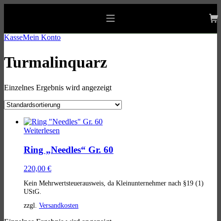
Skip
Skip
Skip
to
to
to
allgaeu-art.com
main
main
footer
Mobile
navigation
content
Menu
Kasse
Mein Konto
Turmalinquarz
Einzelnes Ergebnis wird angezeigt
List
of
Weiterlesen
products
Ring „Needles“ Gr. 60
220,00
€
Kein Mehrwertsteuerausweis, da Kleinunternehmer nach §19 (1)
UStG.
zzgl.
Versandkosten