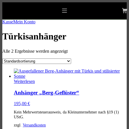
Skip
Skip
Skip
to
to
to
allgaeu-art.com
main
main
footer
Mobile
navigation
content
Menu
Kasse
Mein Konto
Türkisanhänger
Alle 2 Ergebnisse werden angezeigt
List
of
Weiterlesen
products
Anhänger „Berg-Geflüster“
195,00
€
Kein Mehrwertsteuerausweis, da Kleinunternehmer nach §19 (1)
UStG.
zzgl.
Versandkosten