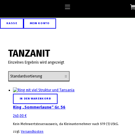
Skip to footer
Skip to main navigation
Skip to main content
ALLGAEU-ART.COM
MOBILE MENU
KASSE
MEIN KONTO
TANZANIT
Einzelnes Ergebnis wird angezeigt
List of products
IN DEN WARENKORB
Ring „Sommerlaune“ Gr. 56
240,00
€
Kein Mehrwertsteuerausweis, da Kleinunternehmer nach §19 (1) UStG.
zzgl.
Versandkosten