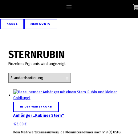
Skip to footer
Skip to main navigation
Skip to main content
ALLGAEU-ART.COM
MOBILE MENU
KASSE
MEIN KONTO
STERNRUBIN
Einzelnes Ergebnis wird angezeigt
List of products
IN DEN WARENKORB
Anhänger „Rubiner Stern“
125,00
€
Kein Mehrwertsteuerausweis, da Kleinunternehmer nach §19 (1) UStG.