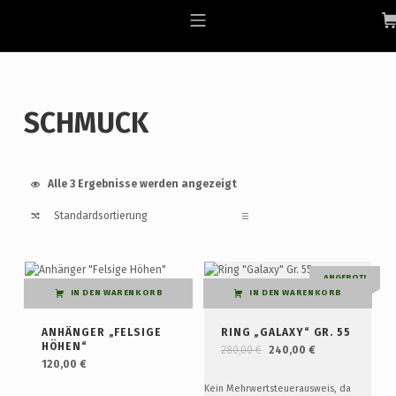
Skip to footer
Skip to main navigation
Skip to main content
ALLGAEU-ART.COM
MOBILE MENU
SCHMUCK
Alle 3 Ergebnisse werden angezeigt
List of products
ANGEBOT!
IN DEN WARENKORB
IN DEN WARENKORB
ANHÄNGER „FELSIGE
RING „GALAXY“ GR. 55
Ursprünglicher Preis war: 280,00 €
Aktueller Preis ist: 240,00 €.
HÖHEN“
280,00
€
240,00
€
120,00
€
Kein Mehrwertsteuerausweis, da