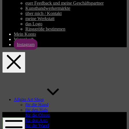
euer Feedback und meine Geschäftspartner
Kunsthandwerkermärkte
über mich / Kontakt
meine Werkstatt
das Logo
Ringgröße bestimmen
Mein Konto
Warenkorb
Instagram
allgaeu-
art.com
Allgäu Art Shop
für die Hand
für den Hals
allgaeu-
für die Ohren
art.com
für den Arm
für die Wand