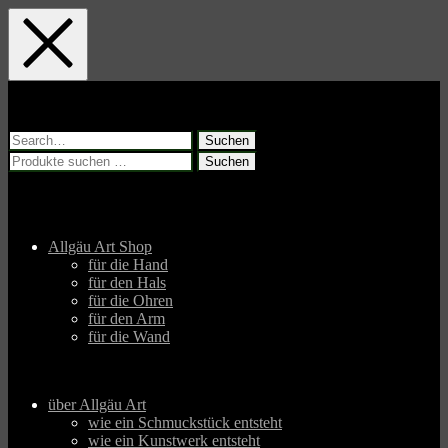
Skip
Skip
Skip
to
to
to
main
main
footer
navigation
content
Suchen
nach:
Suchen
Suchen
nach:
Allgäu Art Shop
für die Hand
für den Hals
für die Ohren
für den Arm
für die Wand
über Allgäu Art
wie ein Schmuckstück entsteht
wie ein Kunstwerk entsteht