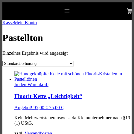
Skip
Skip
Skip
to
to
to
allgaeu-art.com
main
main
footer
Mobile
navigation
content
Menu
Kasse
Mein Konto
Pastellton
Einzelnes Ergebnis wird angezeigt
List
of
In den Warenkorb
products
Fluorit-Kette „Leichtigkeit“
Ursprünglicher
Aktueller
Angebot!
95,00
€
75,00
€
Preis
Preis
Kein Mehrwertsteuerausweis, da Kleinunternehmer nach §19
war:
ist:
(1) UStG.
95,00 €
75,00 €.
zzgl.
Versandkosten