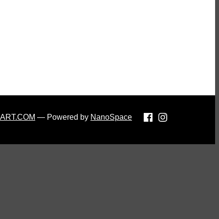
-ART.COM
— Powered by
NanoSpace