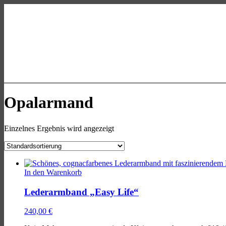
Skip
Skip
Skip
to
to
to
main
main
footer
navigation
content
allgaeu-
art.com
Kasse
Mein Konto
Opalarmand
Einzelnes Ergebnis wird angezeigt
List
of
In den Warenkorb
products
Lederarmband „Easy Life“
240,00
€