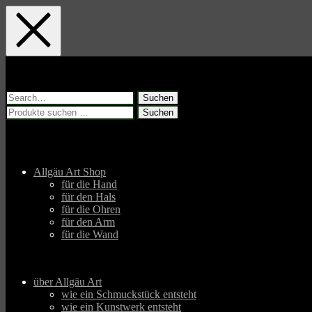
Skip
Skip
Skip
to
to
to
main
main
footer
navigation
content
Suchen
nach:
Suchen
Suchen
nach:
Allgäu Art Shop
für die Hand
für den Hals
für die Ohren
für den Arm
für die Wand
über Allgäu Art
wie ein Schmuckstück entsteht
wie ein Kunstwerk entsteht