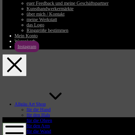
euer Feedback und meine Geschäftspartner
Kunsthandwerkermärkte
über mich / Kontakt
meine Werkstatt
das Logo
Ringgröße bestimmen
Mein Konto
Warenkorb
Instagram
allgaeu-
art.com
Allgäu Art Shop
für die Hand
für den Hals
allgaeu-
für die Ohren
art.com
für den Arm
für die Wand