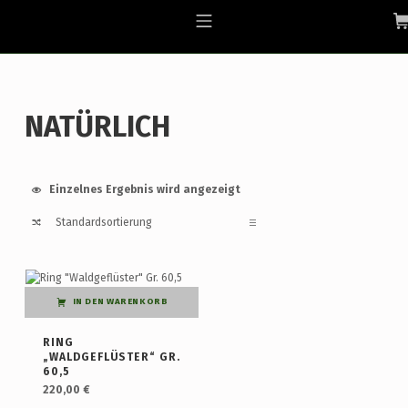
Skip to footer
Skip to main navigation
Skip to main content
ALLGAEU-ART.COM
MOBILE MENU
NATÜRLICH
Einzelnes Ergebnis wird angezeigt
List of products
IN DEN WARENKORB
RING
„WALDGEFLÜSTER“ GR.
60,5
220,00
€