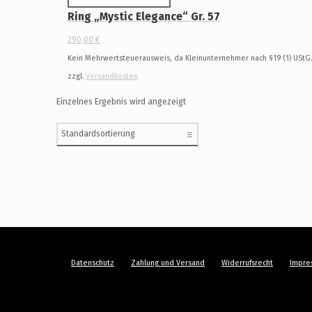
Ring „Mystic Elegance“ Gr. 57
290,00
€
Kein Mehrwertsteuerausweis, da Kleinunternehmer nach §19 (1) UStG
zzgl.
Versandkosten
Einzelnes Ergebnis wird angezeigt
Datenschutz
Zahlung und Versand
Widerrufsrecht
Impre