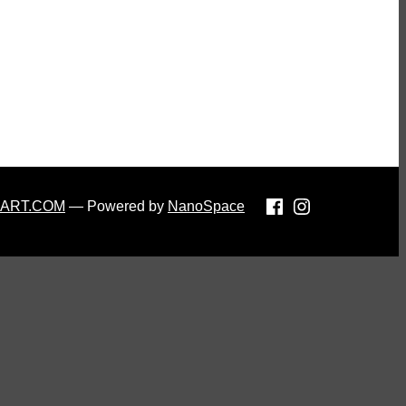
-ART.COM
— Powered by
NanoSpace