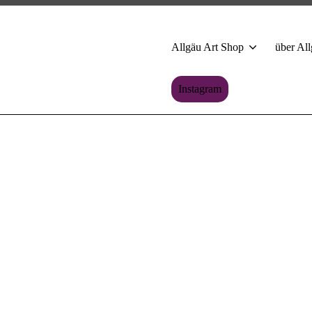
Allgäu Art Shop
über All
Instagram
.