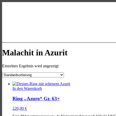
Skip
Skip
Skip
to
to
to
main
main
footer
navigation
content
allgaeu-
art.com
Kasse
Mein Konto
Malachit in Azurit
Einzelnes Ergebnis wird angezeigt
List
of
In den Warenkorb
products
Ring „Azuro“ Gr. 63+
220,00
€
Kein Mehrwertsteuerausweis, da Kleinunternehmer nach §19 (1) UStG