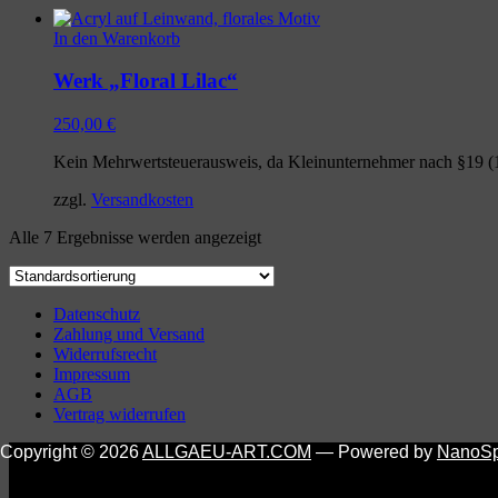
In den Warenkorb
Werk „Floral Lilac“
250,00
€
Kein Mehrwertsteuerausweis, da Kleinunternehmer nach §19 (
zzgl.
Versandkosten
Alle 7 Ergebnisse werden angezeigt
Datenschutz
Zahlung und Versand
Widerrufsrecht
Impressum
AGB
Vertrag widerrufen
Copyright © 2026
ALLGAEU-ART.COM
— Powered by
NanoS