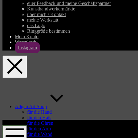
euer Feedback und meine Geschäftspartner
Kunsthandwerkermärkte
über mich / Kontakt
meine Werkstatt
das Logo
Ringgröße bestimmen
Mein Konto
Warenkorb
Instagram
allgaeu-
art.com
Allgäu Art Shop
für die Hand
für den Hals
allgaeu-
für die Ohren
art.com
für den Arm
für die Wand