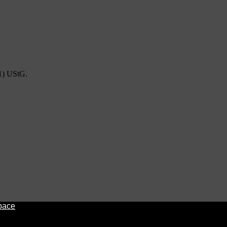
1) UStG.
pace