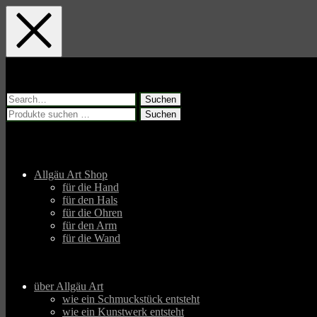
Skip
Skip
Skip
to
to
to
main
main
footer
navigation
content
Suchen
nach:
Suchen
Suchen
nach:
Allgäu Art Shop
für die Hand
für den Hals
für die Ohren
für den Arm
für die Wand
über Allgäu Art
wie ein Schmuckstück entsteht
wie ein Kunstwerk entsteht