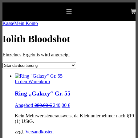
Skip
Skip
Skip
to
to
to
allgaeu-art.com
main
main
footer
Mobile
navigation
content
Menu
Kasse
Mein Konto
Iolith Bloodshot
Einzelnes Ergebnis wird angezeigt
List
of
In den Warenkorb
products
Ring „Galaxy“ Gr. 55
Ursprünglicher
Aktueller
Angebot!
280,00
€
240,00
€
Preis
Preis
Kein Mehrwertsteuerausweis, da Kleinunternehmer nach §19
war:
ist:
(1) UStG.
280,00 €
240,00 €.
zzgl.
Versandkosten