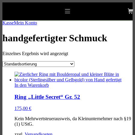
Skip
Skip
Skip
to
to
to
allgaeu-art.com
main
main
footer
Mobile
navigation
content
Menu
Kasse
Mein Konto
handgefertigter Schmuck
Einzelnes Ergebnis wird angezeigt
List
of
In den Warenkorb
products
Ring „Little Secret“ Gr. 52
175,00
€
Kein Mehrwertsteuerausweis, da Kleinunternehmer nach §19
(1) UStG.
zzgl.
Versandkosten