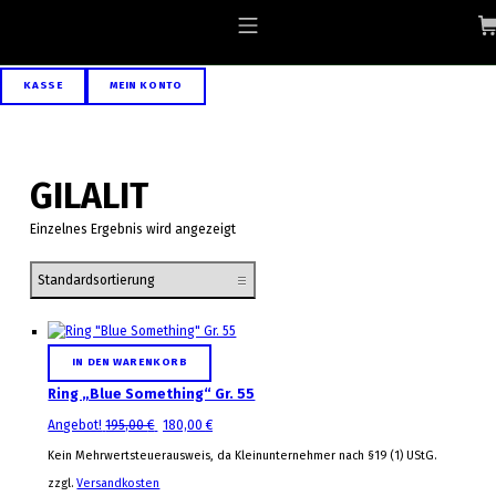
Skip to footer
Skip to main navigation
Skip to main content
ALLGAEU-ART.COM
MOBILE MENU
KASSE
MEIN KONTO
GILALIT
Einzelnes Ergebnis wird angezeigt
List of products
IN DEN WARENKORB
Ring „Blue Something“ Gr. 55
Ursprünglicher Preis war: 195,00 €
Aktueller Preis ist: 180,00 €.
Angebot!
195,00
€
180,00
€
Kein Mehrwertsteuerausweis, da Kleinunternehmer nach §19 (1) UStG.
zzgl.
Versandkosten