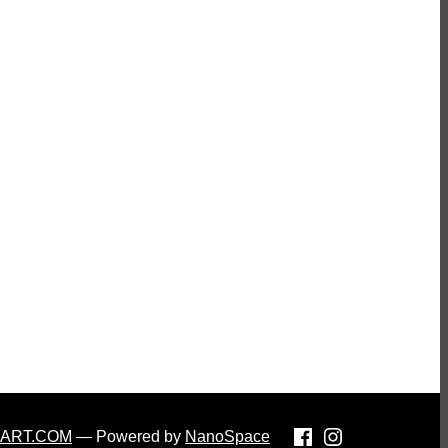
-ART.COM
— Powered by
NanoSpace