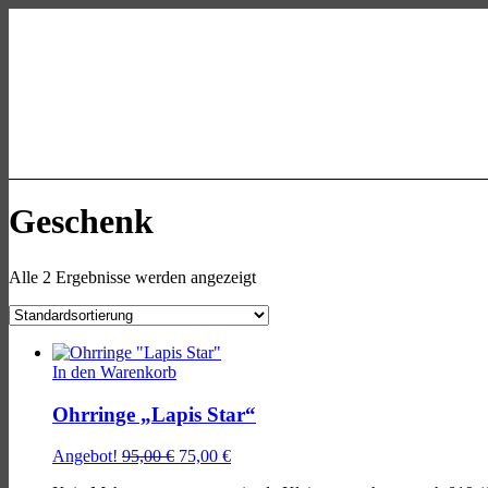
Skip
Skip
Skip
to
to
to
main
main
footer
navigation
content
allgaeu-
art.com
Kasse
Mein Konto
Geschenk
Alle 2 Ergebnisse werden angezeigt
List
of
In den Warenkorb
products
Ohrringe „Lapis Star“
Ursprünglicher
Aktueller
Angebot!
95,00
€
75,00
€
Preis
Preis