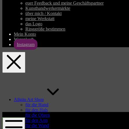
euer Feedback und meine Geschäftspartner
Kunsthandwerkermärkte
über mich / Kontakt
meine Werkstatt
das Logo
Ringgröße bestimmen
Mein Konto
Warenkorb
Instagram
allgaeu-
art.com
Allgäu Art Shop
für die Hand
für den Hals
allgaeu-
für die Ohren
art.com
für den Arm
für die Wand