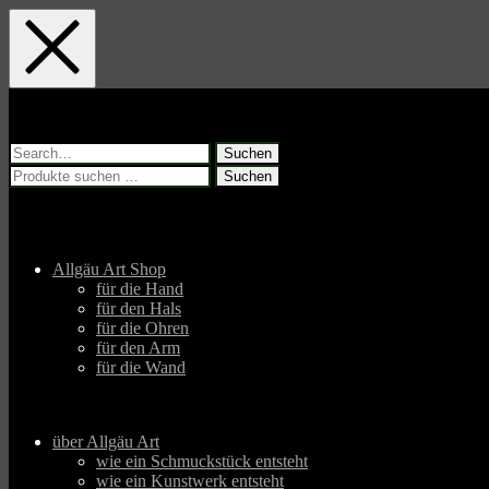
Skip
Skip
Skip
to
to
to
main
main
footer
navigation
content
Suchen
nach:
Suchen
Suchen
nach:
Allgäu Art Shop
für die Hand
für den Hals
für die Ohren
für den Arm
für die Wand
über Allgäu Art
wie ein Schmuckstück entsteht
wie ein Kunstwerk entsteht