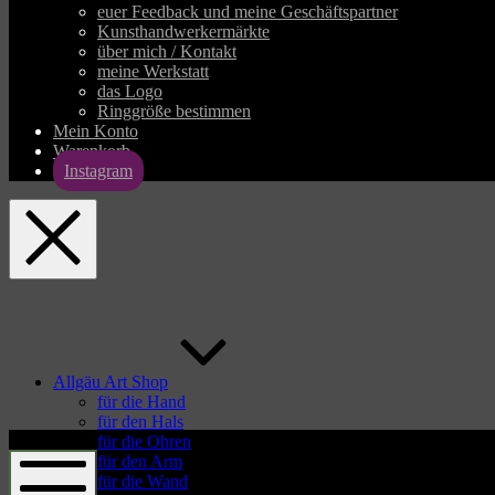
euer Feedback und meine Geschäftspartner
Kunsthandwerkermärkte
über mich / Kontakt
meine Werkstatt
das Logo
Ringgröße bestimmen
Mein Konto
Warenkorb
Instagram
allgaeu-
art.com
Allgäu Art Shop
für die Hand
für den Hals
allgaeu-
für die Ohren
art.com
für den Arm
für die Wand