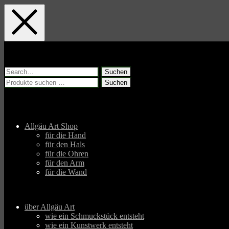
Skip
Skip
Skip
to
to
to
main
main
footer
navigation
content
Suchen
nach:
Suchen
Suchen
nach:
Allgäu Art Shop
für die Hand
für den Hals
für die Ohren
für den Arm
für die Wand
über Allgäu Art
wie ein Schmuckstück entsteht
wie ein Kunstwerk entsteht