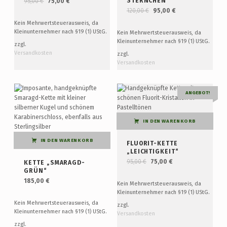
STERNCHEN“
95,00
€
75,00
€
Ursprünglicher Preis war: 120,00 €
Aktueller Preis ist: 95,00 €.
120,00
€
95,00
€
Kein Mehrwertsteuerausweis, da
Kleinunternehmer nach §19 (1) UStG.
Kein Mehrwertsteuerausweis, da
Kleinunternehmer nach §19 (1) UStG.
zzgl.
Versandkosten
zzgl.
Versandkosten
ANGEBOT!
IN DEN WARENKORB
IN DEN WARENKORB
FLUORIT-KETTE
„LEICHTIGKEIT“
Ursprünglicher Preis war: 95,00 €
Aktueller Preis ist: 75,00 €.
95,00
€
75,00
€
KETTE „SMARAGD-
GRÜN“
185,00
€
Kein Mehrwertsteuerausweis, da
Kleinunternehmer nach §19 (1) UStG.
Kein Mehrwertsteuerausweis, da
zzgl.
Kleinunternehmer nach §19 (1) UStG.
Versandkosten
zzgl.