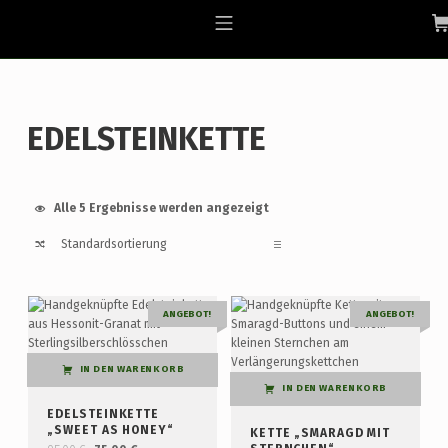
Skip to footer
Skip to main navigation
Skip to main content
ALLGAEU-ART.COM
MOBILE MENU
EDELSTEINKETTE
Alle 5 Ergebnisse werden angezeigt
List of products
ANGEBOT!
ANGEBOT!
IN DEN WARENKORB
IN DEN WARENKORB
EDELSTEINKETTE
„SWEET AS HONEY“
KETTE „SMARAGD MIT
Ursprünglicher Preis war: 95,00 €
Aktueller Preis ist: 75,00 €.