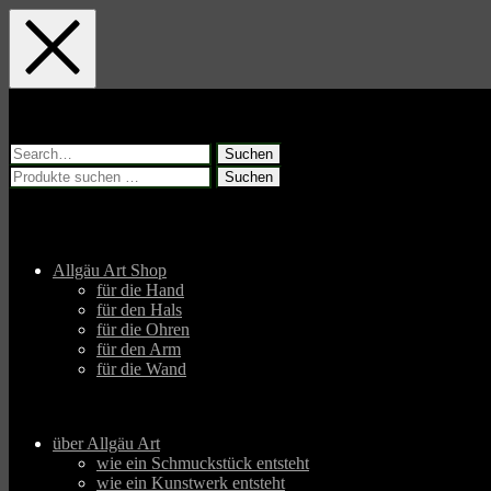
Skip
Skip
Skip
to
to
to
main
main
footer
navigation
content
Suchen
nach:
Suchen
Suchen
nach:
Allgäu Art Shop
für die Hand
für den Hals
für die Ohren
für den Arm
für die Wand
über Allgäu Art
wie ein Schmuckstück entsteht
wie ein Kunstwerk entsteht