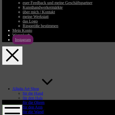
euer Feedback und meine Geschäftspartner
Kunsthandwerkermärkte
über mich / Kontakt
meine Werkstatt
das Logo
Ringgröße bestimmen
Mein Konto
Warenkorb
Instagram
allgaeu-
art.com
Allgäu Art Shop
für die Hand
für den Hals
allgaeu-
für die Ohren
art.com
für den Arm
für die Wand