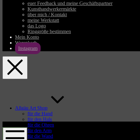
euer Feedback und meine Geschäftspartner
Kunsthandwerkermärkte
über mich / Kontakt
meine Werkstatt
das Logo
Ringgröße bestimmen
Mein Konto
Warenkorb
Instagram
allgaeu-
art.com
Allgäu Art Shop
für die Hand
für den Hals
allgaeu-
für die Ohren
art.com
für den Arm
für die Wand