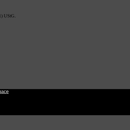
1) UStG.
pace