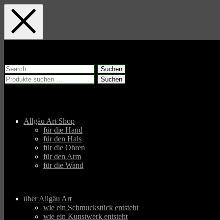
Skip
Skip
Skip
to
to
to
main
main
footer
navigation
content
Suchen
nach:
Suchen
Suchen
nach:
Allgäu Art Shop
für die Hand
für den Hals
für die Ohren
für den Arm
für die Wand
über Allgäu Art
wie ein Schmuckstück entsteht
wie ein Kunstwerk entsteht