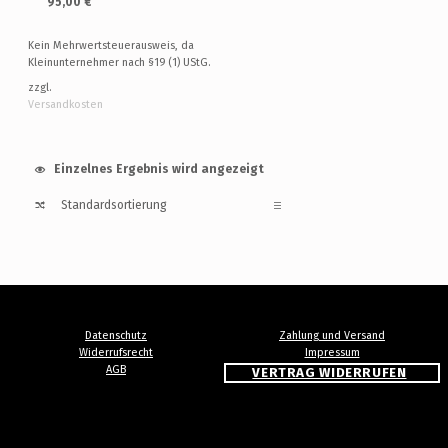
95,00
€
Kein Mehrwertsteuerausweis, da
Kleinunternehmer nach §19 (1) UStG.
zzgl.
Versandkosten
Einzelnes Ergebnis wird angezeigt
Datenschutz
Zahlung und Versand
Widerrufsrecht
Impressum
AGB
VERTRAG WIDERRUFEN