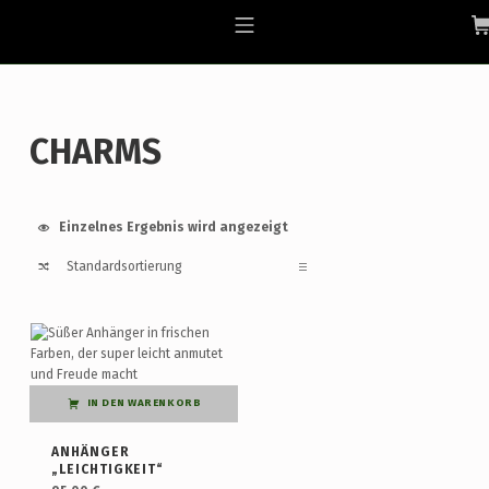
Skip to footer
Skip to main navigation
Skip to main content
ALLGAEU-ART.COM
MOBILE MENU
CHARMS
Einzelnes Ergebnis wird angezeigt
List of products
IN DEN WARENKORB
ANHÄNGER
„LEICHTIGKEIT“