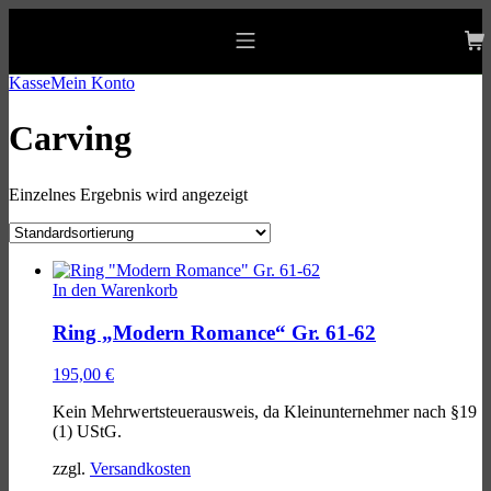
Skip
Skip
Skip
to
to
to
allgaeu-art.com
main
main
footer
Mobile
navigation
content
Menu
Kasse
Mein Konto
Carving
Einzelnes Ergebnis wird angezeigt
List
of
In den Warenkorb
products
Ring „Modern Romance“ Gr. 61-62
195,00
€
Kein Mehrwertsteuerausweis, da Kleinunternehmer nach §19
(1) UStG.
zzgl.
Versandkosten