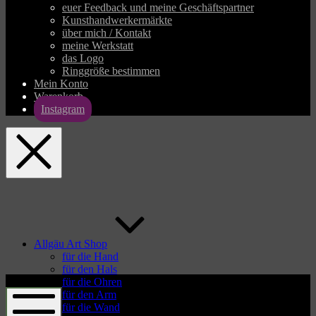
euer Feedback und meine Geschäftspartner
Kunsthandwerkermärkte
über mich / Kontakt
meine Werkstatt
das Logo
Ringgröße bestimmen
Mein Konto
Warenkorb
Instagram
allgaeu-
art.com
Allgäu Art Shop
für die Hand
für den Hals
allgaeu-
für die Ohren
art.com
für den Arm
für die Wand