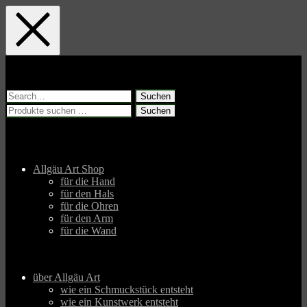
Skip
Skip
Skip
to
to
to
main
main
footer
navigation
content
Suchen
nach:
Suchen
Suchen
nach:
Allgäu Art Shop
für die Hand
für den Hals
für die Ohren
für den Arm
für die Wand
über Allgäu Art
wie ein Schmuckstück entsteht
wie ein Kunstwerk entsteht