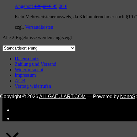
Ursprünglicher
Aktueller
Angebot!
120,00
€
95,00
€
Preis
Preis
Kein Mehrwertsteuerausweis, da Kleinunternehmer nach §19 (
war:
ist:
120,00 €
95,00 €.
zzgl.
Versandkosten
Alle 2 Ergebnisse werden angezeigt
Datenschutz
Zahlung und Versand
Widerrufsrecht
Impressum
AGB
Vertrag widerrufen
Copyright © 2026
ALLGAEU-ART.COM
— Powered by
NanoS