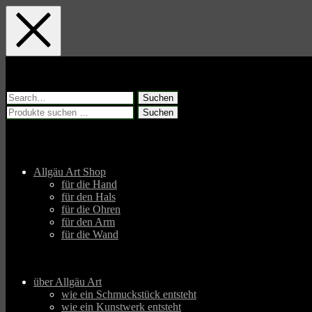
Skip
Skip
Skip
to
to
to
main
main
footer
navigation
content
Suchen
nach:
Suchen
Suchen
nach:
Allgäu Art Shop
für die Hand
für den Hals
für die Ohren
für den Arm
für die Wand
über Allgäu Art
wie ein Schmuckstück entsteht
wie ein Kunstwerk entsteht