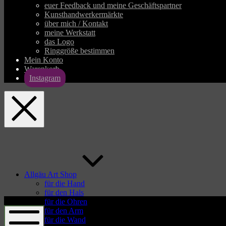
euer Feedback und meine Geschäftspartner
Kunsthandwerkermärkte
über mich / Kontakt
meine Werkstatt
das Logo
Ringgröße bestimmen
Mein Konto
Warenkorb
Instagram
allgaeu-
art.com
Allgäu Art Shop
für die Hand
für den Hals
allgaeu-
für die Ohren
art.com
für den Arm
für die Wand