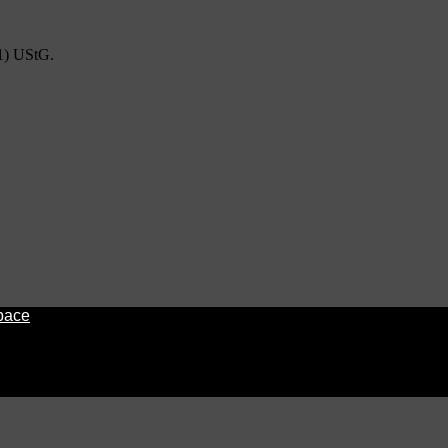
1) UStG.
pace