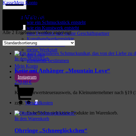
Kasse
Mein Konto
Mobile
Bergkristall
Menu
über Allgäu Art
wie ein Schmuckstück entsteht
0
wie ein Kunstwerk entsteht
Alle 2 Ergebnisse werden angezeigt
euer Feedback und meine Geschäftspartner
Kunsthandwerkermärkte
über mich / Kontakt
List
meine Werkstatt
das Logo
of
In den Warenkorb
Ringgröße bestimmen
products
Mein Konto
Kette mit Anhänger „Mountain Love“
Warenkorb
Instagram
270,00
€
Shopping
Cart
Kein Mehrwertsteuerausweis, da Kleinunternehmer nach §19 (
0
zzgl.
Versandkosten
Es befinden sich keine Produkte im Warenkorb.
In den Warenkorb
Ohrringe „Schneeglöckchen“