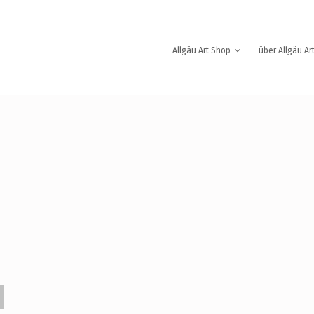
Allgäu Art Shop
über Allgäu Ar