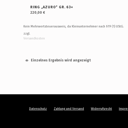
RING „AZURO“ GR. 63+
220,00
€
Kein Mehrwertsteuerausweis, da Kleinunternehmer nach §19 (1) UStG.
zzgl.
Versandkosten
Einzelnes Ergebnis wird angezeigt
Datenschutz
Zahlung und Versand
Widerrufsrecht
Impre