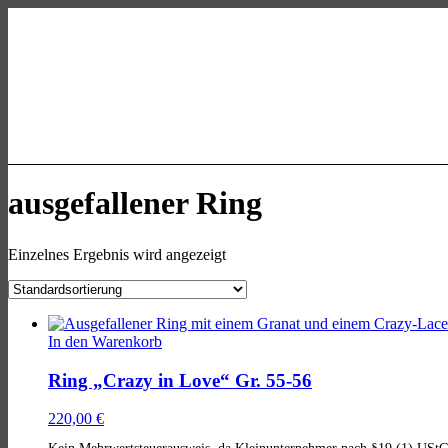
Skip
Skip
Skip
to
to
to
main
main
footer
navigation
content
allgaeu-
art.com
Kasse
Mein Konto
ausgefallener Ring
Einzelnes Ergebnis wird angezeigt
List
of
In den Warenkorb
products
Ring „Crazy in Love“ Gr. 55-56
220,00
€
Kein Mehrwertsteuerausweis, da Kleinunternehmer nach §19 (1) UStG