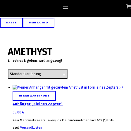
Skip to footer
Skip to main navigation
Skip to main content
ALLGAEU-ART.COM
MOBILE MENU
KASSE
MEIN KONTO
AMETHYST
Einzelnes Ergebnis wird angezeigt
List of products
IN DEN WARENKORB
Anhänger „Kleines Zepter“
65,00
€
Kein Mehrwertsteuerausweis, da Kleinunternehmer nach §19 (1) UStG.
zzgl.
Versandkosten