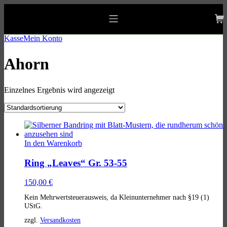
Skip
Skip
Skip
to
to
to
allgaeu-art.com
main
main
footer
Mobile
navigation
content
Menu
Kasse
Mein Konto
Ahorn
Einzelnes Ergebnis wird angezeigt
List
of
In den Warenkorb
products
Ring „Leaves“ Gr. 53-55
150,00
€
Kein Mehrwertsteuerausweis, da Kleinunternehmer nach §19 (1)
UStG.
zzgl.
Versandkosten